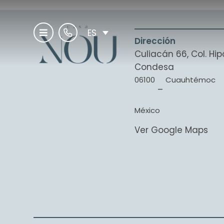
ES
Dirección
Culiacán 66, Col. H
Condesa
06100
Cuauhtémoc
–
México
Ver Google Maps