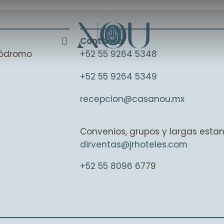
Contacto
ipódromo
+52 55 9264 5348
+52 55 9264 5349
recepcion@casanou.mx
Convenios, grupos y largas estan
dirventas@jrhoteles.com
+52 55 8096 6
779