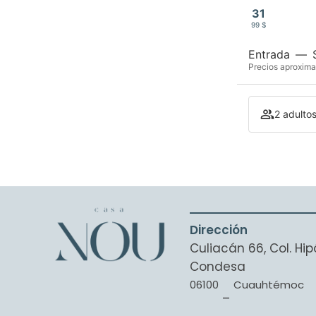
31
99 $
Entrada
—
Precios aproxima
2 adultos
Dirección
Culiacán 66, Col. H
Condesa
06100
Cuauhtémoc
–