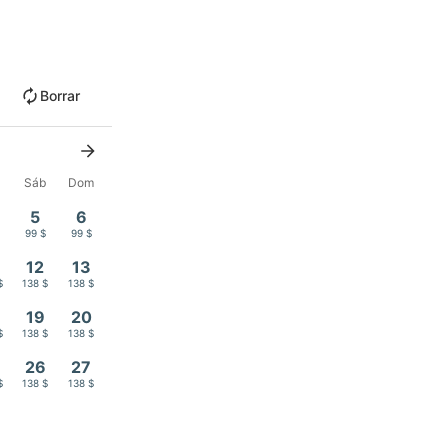
Borrar
Sáb
Dom
5
6
$
99 $
99 $
12
13
$
138 $
138 $
19
20
$
138 $
138 $
26
27
$
138 $
138 $