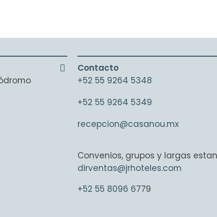
Contacto
ipódromo
+52 55 9264 5348
+52 55 9264 5349
recepcion@casanou.mx
Convenios, grupos y largas estan
dirventas@jrhoteles.com
+52 55 8096 6
779