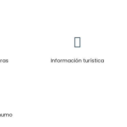
oras
Información turística
 humo