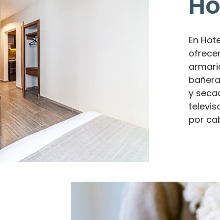
Ho
En Hot
ofrec
armari
bañera
y seca
televi
por ca