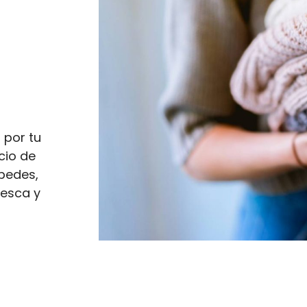
 por tu
cio de
pedes,
resca y